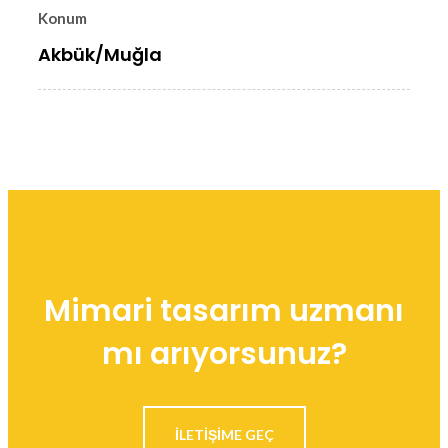
Konum
Akbük/Muğla
Mimari tasarım uzmanı
mı arıyorsunuz?
ILETIŞIME GEÇ