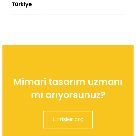
Türkiye
Mimari tasarım uzmanı
mı arıyorsunuz?
ILETIŞIME GEÇ