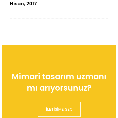
Nisan, 2017
Mimari tasarım uzmanı
mı arıyorsunuz?
ILETIŞIME GEÇ